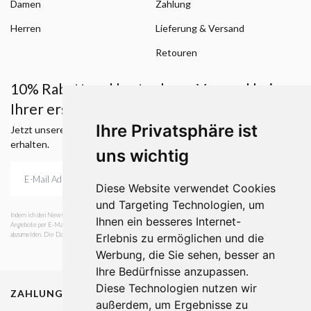
Damen
Zahlung
Herren
Lieferung & Versand
Retouren
10% Rabatt und kostenloser Versand bei
Ihrer ersten Bestellung.
Ihre Privatsphäre ist
Jetzt unseren Newsletter abonnieren und einen Rabattcode
erhalten.
uns wichtig
Diese Website verwendet Cookies
und Targeting Technologien, um
Indem ich den Newsletter abonniere, stimme ich zu, dass ich von Geiger GmbH über Neuheiten und
Ihnen ein besseres Internet-
Angebote per E-Mail informiert werden möchte. Es ist mir jederzeit möglich mich vom Newsletter
abzumelden. Die Datenschutzerklärung habe ich gelesen.
Erlebnis zu ermöglichen und die
Werbung, die Sie sehen, besser an
Ihre Bedürfnisse anzupassen.
Diese Technologien nutzen wir
ZAHLUNGSMETHODEN
außerdem, um Ergebnisse zu