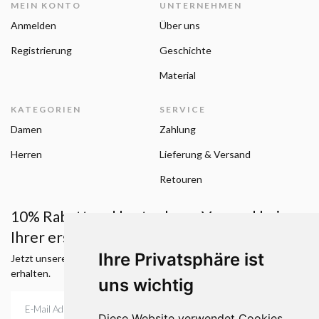
MEIN KONTO
UNTERNEHMEN
Anmelden
Über uns
Registrierung
Geschichte
Material
KATEGORIEN
SERVICE
Damen
Zahlung
Herren
Lieferung & Versand
Retouren
10% Rabatt und kostenloser Versand bei
Ihrer ersten Bestellung.
Ihre Privatsphäre ist
Jetzt unseren Newsletter abonnieren und einen Rabattcode
erhalten.
uns wichtig
Diese Website verwendet Cookies