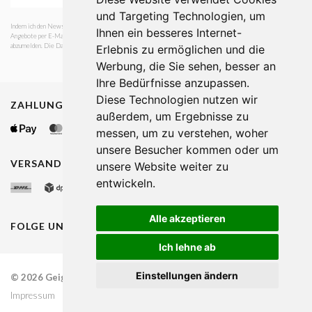
und Targeting Technologien, um
Indem ich den Newsletter abonniere, stimme ich zu, dass ich von Geiger GmbH über Neuheiten und
Ihnen ein besseres Internet-
Angebote per E-Mail informiert werden möchte. Es ist mir jederzeit möglich mich vom Newsletter
abzumelden. Die Datenschutzerklärung habe ich gelesen.
Erlebnis zu ermöglichen und die
Werbung, die Sie sehen, besser an
Ihre Bedürfnisse anzupassen.
Diese Technologien nutzen wir
ZAHLUNGSMETHODEN
außerdem, um Ergebnisse zu
messen, um zu verstehen, woher
unsere Besucher kommen oder um
VERSANDMETHODEN
unsere Website weiter zu
entwickeln.
Alle akzeptieren
FOLGE UNS AUF
Ich lehne ab
Einstellungen ändern
© 2026 Geiger Fashion
Schweiz
Impressum
AGB
Datenschutz